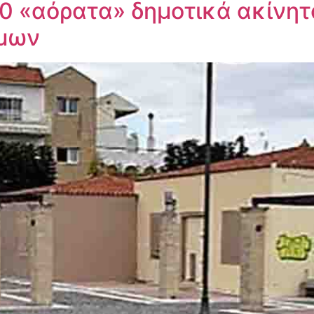
0 «αόρατα» δημοτικά ακίνητα
ήμων