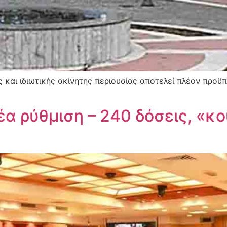
και ιδιωτικής ακίνητης περιουσίας αποτελεί πλέον προϋπ
έα ρύθμιση – 240 δόσεις, «κ