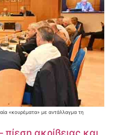
νναία «κουρέματα» με αντάλλαγμα τη
 πίεση ακρίβειας και