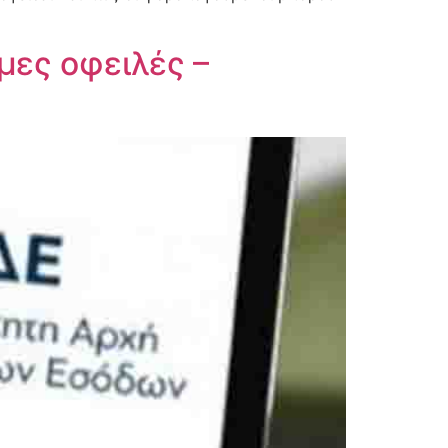
μες οφειλές –