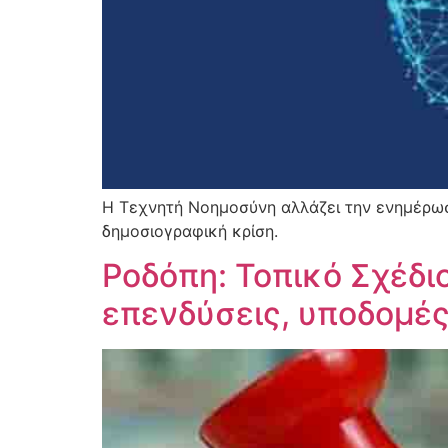
Η Τεχνητή Νοημοσύνη αλλάζει την ενημέρωση
δημοσιογραφική κρίση.
Ροδόπη: Τοπικό Σχέδι
επενδύσεις, υποδομές