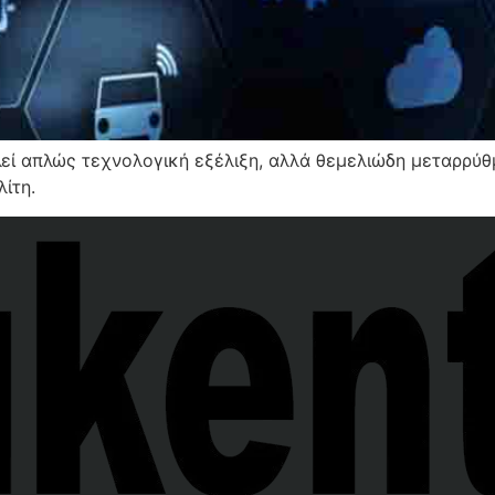
 απλώς τεχνολογική εξέλιξη, αλλά θεμελιώδη μεταρρύθμι
ίτη.