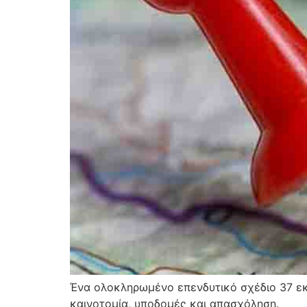
Ένα ολοκληρωμένο επενδυτικό σχέδιο 37 εκ
καινοτομία, υποδομές και απασχόληση.