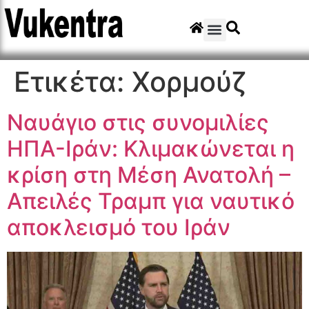
Ετικέτα:
Χορμούζ
Ναυάγιο στις συνομιλίες
ΗΠΑ-Ιράν: Κλιμακώνεται η
κρίση στη Μέση Ανατολή –
Απειλές Τραμπ για ναυτικό
αποκλεισμό του Ιράν