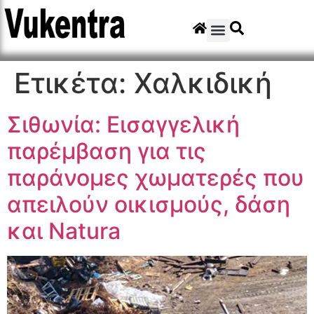
Ετικέτα:
Χαλκιδική
Σιθωνία: Εισαγγελική
παρέμβαση για τις
παράνομες χωματερές που
απειλούν οικισμούς, δάση
και Natura