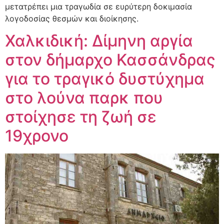
μετατρέπει μια τραγωδία σε ευρύτερη δοκιμασία
λογοδοσίας θεσμών και διοίκησης.
Χαλκιδική: Δίμηνη αργία
στον δήμαρχο Κασσάνδρας
για το τραγικό δυστύχημα
στο λούνα παρκ που
στοίχησε τη ζωή σε
19χρονο