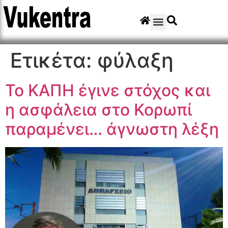
Ετικέτα:
φύλαξη
Το ΚΑΠΗ έγινε στόχος και
η ασφάλεια στο Κορωπί
παραμένει… άγνωστη λέξη