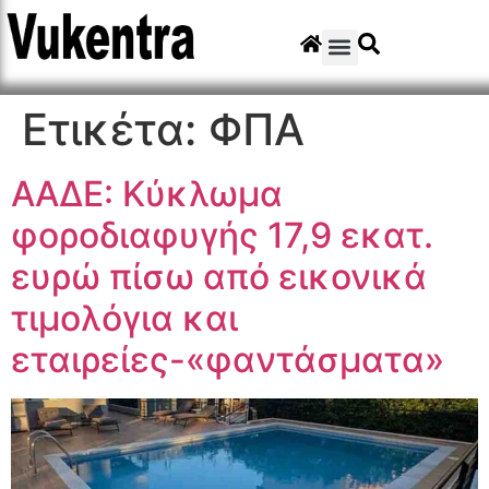
Ετικέτα:
ΦΠΑ
ΑΑΔΕ: Κύκλωμα
φοροδιαφυγής 17,9 εκατ.
ευρώ πίσω από εικονικά
τιμολόγια και
εταιρείες-«φαντάσματα»