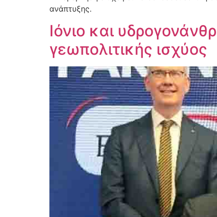
ανάπτυξης.
Ιόνιο και υδρογονάνθ
γεωπολιτικής ισχύος