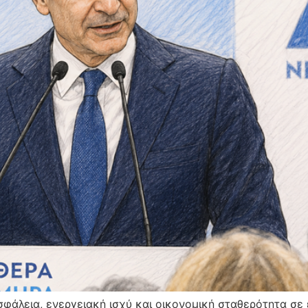
σφάλεια, ενεργειακή ισχύ και οικονομική σταθερότητα σε