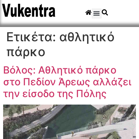
Ετικέτα:
αθλητικό
πάρκο
Βόλος: Αθλητικό πάρκο
στο Πεδίον Άρεως αλλάζει
την είσοδο της Πόλης