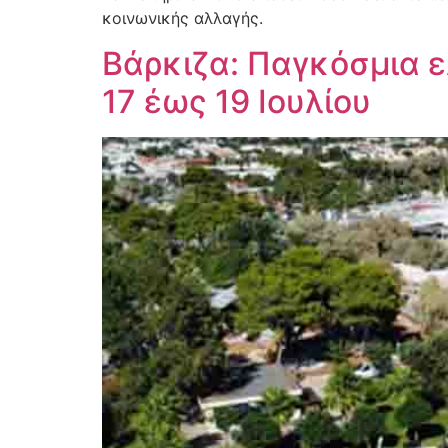
κοινωνικής αλλαγής.
Βάρκιζα: Παγκόσμια ελ
17 έως 19 Ιουλίου