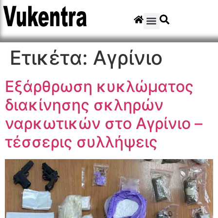
Ετικέτα:
Αγρίνιο
Εξάρθρωση κυκλώματος
διακίνησης σκληρών
ναρκωτικών στο Αγρίνιο –
τέσσερις συλλήψεις