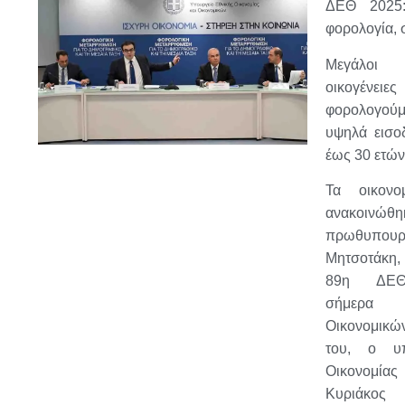
ΔΕΘ 2025:
φορολογία, 
Μεγάλοι 
οικογένει
φορολογούμε
υψηλά εισοδ
έως 30 ετώ
Τα οικονο
ανακοινώ
πρωθυπο
Μητσοτάκη,
89η ΔΕΘ 
σήμερα 
Οικονομικώ
του, ο υπ
Οικονομίας
Κυριάκος