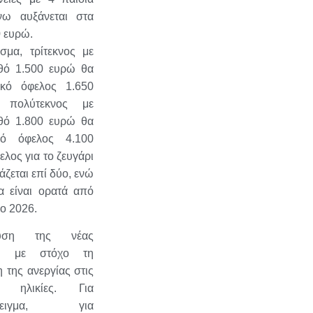
νω αυξάνεται στα
 ευρώ.
σμα, τρίτεκνος με
θό 1.500 ευρώ θα
ικό όφελος 1.650
 πολύτεκνος με
θό 1.800 ευρώ θα
ρό όφελος 4.100
ελος για το ζευγάρι
ζεται επί δύο, ενώ
α είναι ορατά από
ιο 2026.
χυση της νέας
άς, με στόχο τη
 της ανεργίας στις
ές ηλικίες. Για
άδειγμα, για