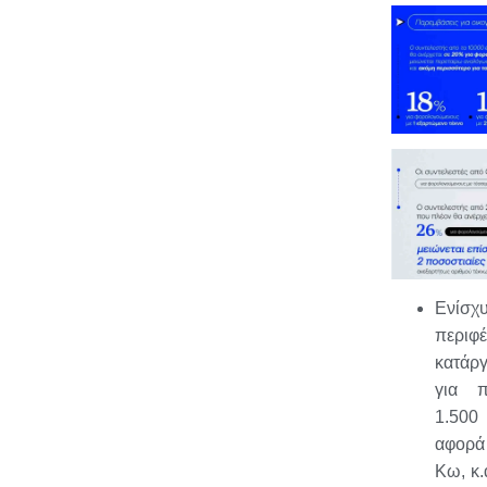
Ενί
περι
κατά
για 
1.500
αφορά
Κω, κ.