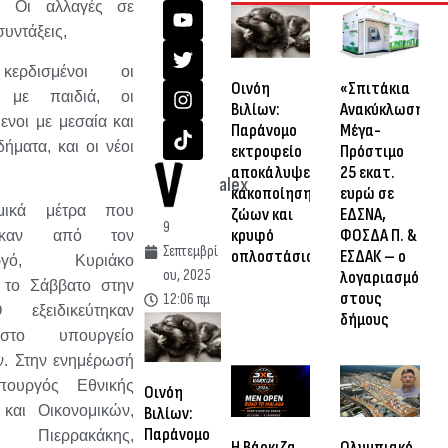
 Οι αλλαγές σε
συντάξεις,
κερδισμένοι οι
Οινόη
«Σπιτάκια
ες με παιδιά, οι
Βιλίων:
Ανακύκλωσης»:
νοι με μεσαία και
Παράνομο
Μέγα-
ήματα, και οι νέοι
εκτροφείο
Πρόστιμο
αποκάλυψε
25 εκατ.
ν
alex
κακοποίηση
ευρώ σε
μικά μέτρα που
ζώων και
ΕΔΣΝΑ,
9
κρυφό
ΦΟΣΔΑ Π. &
θηκαν από τον
Σεπτεμβρί
οπλοστάσιο
ΕΣΔΑΚ – ο
υργό, Κυριάκο
ου, 2025
λογαριασμός
 το Σάββατο στην
στους
12:06 πμ
εξειδικεύτηκαν
δήμους
στο υπουργείο
ν. Στην ενημέρωσή
ουργός Εθνικής
Οινόη
 και Οικονομικών,
Βιλίων:
Παράνομο
 Πιερρακάκης,
Η Βάρκιζα
Ολυμπιακό