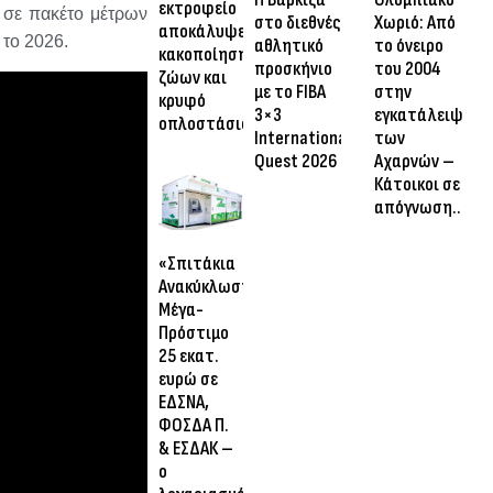
εκτροφείο
 σε πακέτο μέτρων
στο διεθνές
Χωριό: Από
αποκάλυψε
α το 2026.
αθλητικό
το όνειρο
κακοποίηση
προσκήνιο
του 2004
ζώων και
με το FIBA
στην
κρυφό
3×3
εγκατάλειψη
οπλοστάσιο
International
των
Quest 2026
Αχαρνών –
Κάτοικοι σε
απόγνωση…
«Σπιτάκια
Ανακύκλωσης»:
Μέγα-
Πρόστιμο
25 εκατ.
ευρώ σε
ΕΔΣΝΑ,
ΦΟΣΔΑ Π.
& ΕΣΔΑΚ –
ο