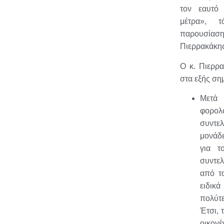
τον εαυτό
μέτρα», τ
παρουσία
Πιερρακάκη
Ο κ. Πιερρ
στα εξής σημ
Μετά
φορολ
συντε
μονάδε
για τ
συντε
από τ
ειδ
πολύτε
Έτσι, 
οικογέ