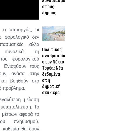
λογαριασμός
στους
δήμους
 ο υπουργός, οι
ο φορολογικό δεν
πασματικές, αλλά
Πολιτικός
ν συνολικά τη
αναβρασμός
 του φορολογικού
στον Νότιο
. Ενισχύουν τους
Τομέα: Νέα
νουν ανάσα στην
δεδομένα
στη
 και βοηθούν στο
δημοτική
ό πρόβλημα.
σκακιέρα
εγαλύτερη μείωση
μεταπολίτευση. Το
 μέτρων αφορά το
ου πληθυσμού.
ι καθεμία θα δουν