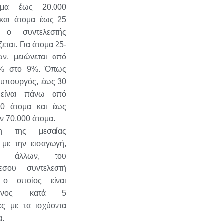
δημα έως 20.000
και άτομα έως 25
, ο συντελεστής
ζεται. Για άτομα 25-
ών, μειώνεται από
2% στο 9%. Όπως
 υπουργός, έως 30
 είναι πάνω από
00 άτομα και έως
ν 70.000 άτομα.
ιξη της μεσαίας
 με την εισαγωγή,
ξύ άλλων, του
μεσου συντελεστή
 ο οποίος είναι
μένος κατά 5
ες με τα ισχύοντα
α.