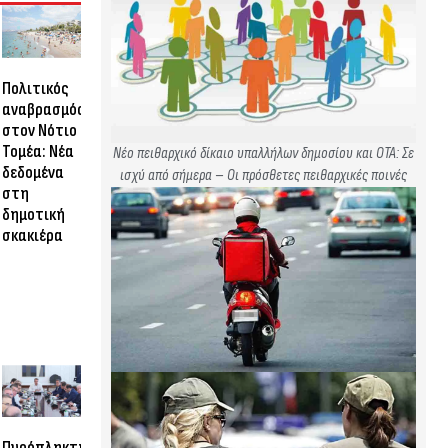
Πολιτικός
αναβρασμός
στον Νότιο
Τομέα: Νέα
Νέο πειθαρχικό δίκαιο υπαλλήλων δημοσίου και ΟΤΑ: Σε
δεδομένα
ισχύ από σήμερα – Οι πρόσθετες πειθαρχικές ποινές
στη
δημοτική
σκακιέρα
Πυρόπληκτη