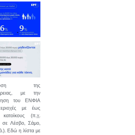
σχυση της
φέρειας, με την
ργηση του ΕΝΦΙΑ
περιοχές με έως
 κατοίκους (π.χ.
 σε Λέσβο, Σάμο,
ά.). Εδώ η λίστα με