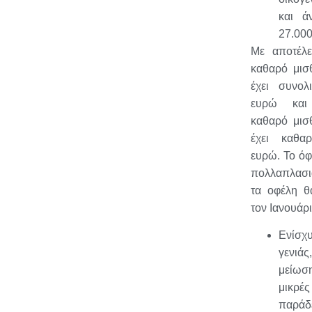
και ά
27.000
Με αποτέλε
καθαρό μισ
έχει συνολ
ευρώ και
καθαρό μισ
έχει καθα
ευρώ. Το όφ
πολλαπλασιά
τα οφέλη θ
τον Ιανουάρ
Ενίσ
γενι
μείωση
μικρ
παρ