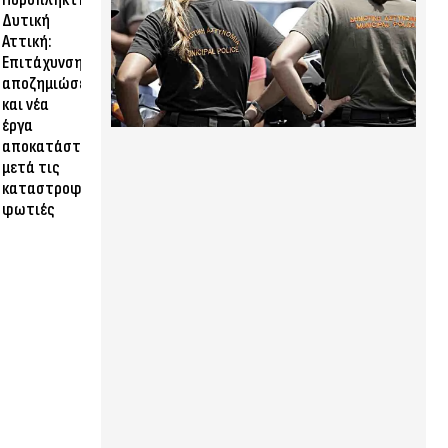
Δυτική
Αττική:
Επιτάχυνση
αποζημιώσεων
και νέα
έργα
αποκατάστασης
μετά τις
καταστροφικές
φωτιές