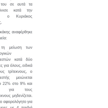
 του σε αυτά τα
όνισε κατά την
ση ο Κυριάκος
ς.
ακάκης αναφέρθηκε
εία:
 τη μείωση των
ογικών
λεστών κατά δύο
ς για όλους, ειδικά
ους τρίτεκνους, ο
λεστής μειώνεται
ο 22% στο 9% και
ικά για τους
κνους μηδενίζεται.
το αφορολόγητο για
νειες με 4 παιδιά