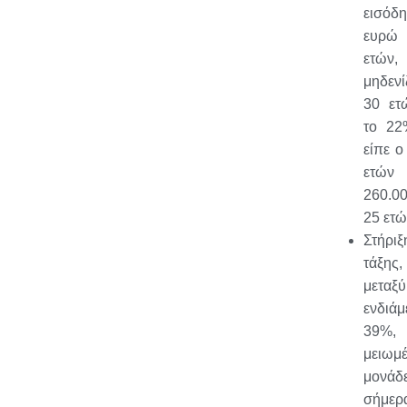
εισό
ευρώ 
ετών
μηδενί
30 ετ
το 2
είπε ο
ετών
260.0
25 ετώ
Στήρ
τάξης,
μετα
ενδιά
39%,
μειω
μονάδ
σήμερ