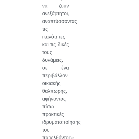
να ζουν
ανεξάρτητοι,
αναπτύσσοντας
τις
ικανότητες
και τις δικές
τους
δυνάμεις,
σε ένα
περιβάλλον
οικιακής
θαλπωρής,
αφήνοντας
πίσω
πρακτικές
ιδρυματοποίησης
του
παρελθόντος».