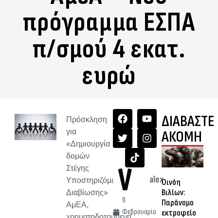
πρόγραμμα ΕΣΠΑ
π/σμού 4 εκατ.
ευρώ
ΔΙΑΒΑΣΤΕ
Πρόσκληση
για
ΑΚΟΜΗ
«Δημιουργία
δομών
Στέγης
alex
Υποστηριζόμενης
Οινόη
Βιλίων:
Διαβίωσης»
9
Παράνομο
ΑμΕΑ,
Φεβρουαρίο
εκτροφείο
χρηματοδοτούμενη