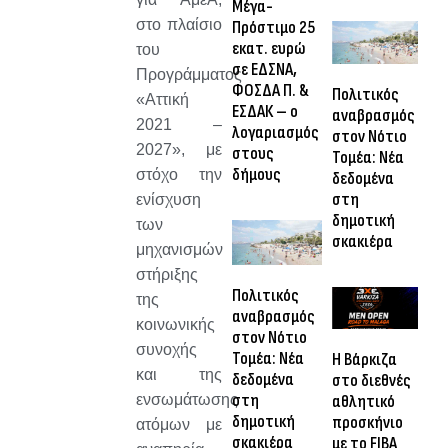
Μέγα-
στο πλαίσιο
Πρόστιμο 25
εκατ. ευρώ
του
σε ΕΔΣΝΑ,
Προγράμματος
ΦΟΣΔΑ Π. &
Πολιτικός
«Αττική
ΕΣΔΑΚ – ο
αναβρασμός
2021 –
λογαριασμός
στον Νότιο
2027», με
στους
Τομέα: Νέα
δήμους
στόχο την
δεδομένα
στη
ενίσχυση
δημοτική
των
σκακιέρα
μηχανισμών
στήριξης
Πολιτικός
της
αναβρασμός
κοινωνικής
στον Νότιο
συνοχής
Τομέα: Νέα
Η Βάρκιζα
και της
δεδομένα
στο διεθνές
στη
ενσωμάτωσης
αθλητικό
δημοτική
προσκήνιο
ατόμων με
σκακιέρα
με το FIBA