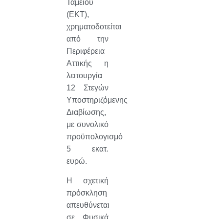
Ταμείου
(ΕΚΤ),
χρηματοδοτείται
από την
Περιφέρεια
Αττικής η
λειτουργία
12 Στεγών
Υποστηριζόμενης
Διαβίωσης,
με συνολικό
προϋπολογισμό
5 εκατ.
ευρώ.
Η σχετική
πρόσκληση
απευθύνεται
σε Φυσικά