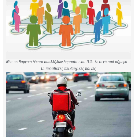
Νέο πειθαρχικό δίκαιο υπαλλήλων δημοσίου και ΟΤΑ: Σε ισχύ από σήμερα –
Οι πρόσθετες πειθαρχικές ποινές