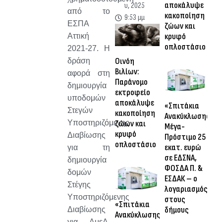
αποκάλυψε
υ, 2025
από το
κακοποίηση
9:53 μμ
ΕΣΠΑ
ζώων και
κρυφό
Αττική
οπλοστάσιο
2021-27. Η
Οινόη
δράση
Βιλίων:
αφορά στη
Παράνομο
δημιουργία
εκτροφείο
υποδομών
αποκάλυψε
«Σπιτάκια
Στεγών
κακοποίηση
Ανακύκλωσης»:
Υποστηριζόμενης
ζώων και
Μέγα-
κρυφό
Διαβίωσης
Πρόστιμο 25
οπλοστάσιο
εκατ. ευρώ
για τη
σε ΕΔΣΝΑ,
δημιουργία
ΦΟΣΔΑ Π. &
δομών
ΕΣΔΑΚ – ο
Στέγης
λογαριασμός
Υποστηριζόμενης
στους
«Σπιτάκια
δήμους
Διαβίωσης
Ανακύκλωσης»:
για ΑμεΑ,