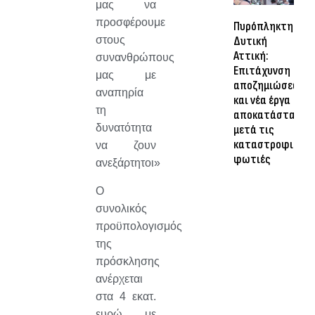
μας να
προσφέρουμε
Πυρόπληκτη
Δυτική
στους
Αττική:
συνανθρώπους
Επιτάχυνση
μας με
αποζημιώσεων
αναπηρία
και νέα έργα
τη
αποκατάστασης
δυνατότητα
μετά τις
καταστροφικές
να ζουν
φωτιές
ανεξάρτητοι»
Ο
συνολικός
προϋπολογισμός
της
πρόσκλησης
ανέρχεται
στα 4 εκατ.
ευρώ, με