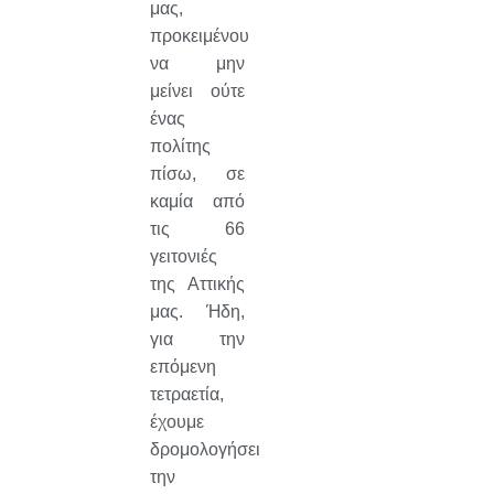
μας,
προκειμένου
να μην
μείνει ούτε
ένας
πολίτης
πίσω, σε
καμία από
τις 66
γειτονιές
της Αττικής
μας. Ήδη,
για την
επόμενη
τετραετία,
έχουμε
δρομολογήσει
την