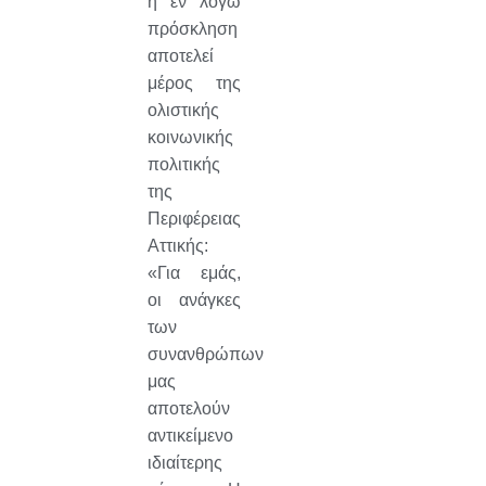
η εν λόγω
πρόσκληση
αποτελεί
μέρος της
ολιστικής
κοινωνικής
πολιτικής
της
Περιφέρειας
Αττικής:
«Για εμάς,
οι ανάγκες
των
συνανθρώπων
μας
αποτελούν
αντικείμενο
ιδιαίτερης