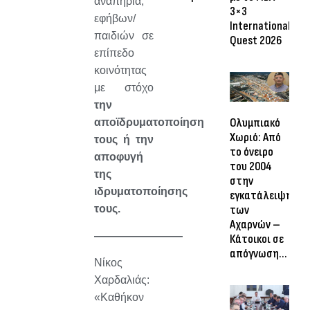
αναπηρία,
3×3
εφήβων/
International
παιδιών σε
Quest 2026
επίπεδο
κοινότητας
με στόχο
την
Ολυμπιακό
αποϊδρυματοποίηση
Χωριό: Από
τους ή την
το όνειρο
αποφυγή
του 2004
της
στην
ιδρυματοποίησης
εγκατάλειψη
τους.
των
Αχαρνών –
————————
Κάτοικοι σε
απόγνωση…
Νίκος
Χαρδαλιάς:
«Καθήκον