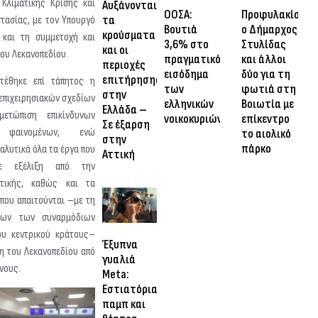
 Κλιματικής Κρίσης και
Αυξάνονται
ΟΟΣΑ:
Προφυλακίσθηκ
τα
τασίας, με τον Υπουργό
Βουτιά
ο Δήμαρχος
κρούσματα
α και τη συμμετοχή και
3,6% στο
Στυλίδας
και οι
ου Λεκανοπεδίου.
πραγματικό
και άλλοι
περιοχές
εισόδημα
δύο για τη
επιτήρησης
τέθηκε επί τάπητος η
των
φωτιά στη
στην
επιχειρησιακών σχεδίων
ελληνικών
Βοιωτία με
Ελλάδα –
μετώπιση επικίνδυνων
νοικοκυριών
επίκεντρο
Σε έξαρση
ν φαινομένων, ενώ
το αιολικό
στην
πάρκο
αλυτικά όλα τα έργα που
Αττική
σε εξέλιξη από την
ττικής, καθώς και τα
που απαιτούνται –με τη
λων των συναρμόδιων
υ κεντρικού κράτους–
Έξυπνα
η του Λεκανοπεδίου από
γυαλιά
νους.
Meta:
Εστιατόρια,
παμπ και