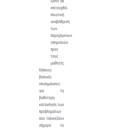
ώστε να
επιτευχθεί
ποιοτική
αναβάθμιση
των
παρεχόμενων
υπηρεσιών
προς
τους
μαθητές.
Κάποιες
βασικές
επισημάνσεις
για τη
βαθύτερη
κατανόηση των
προβλημάτων
που ταλανίζουν
σήμερα το