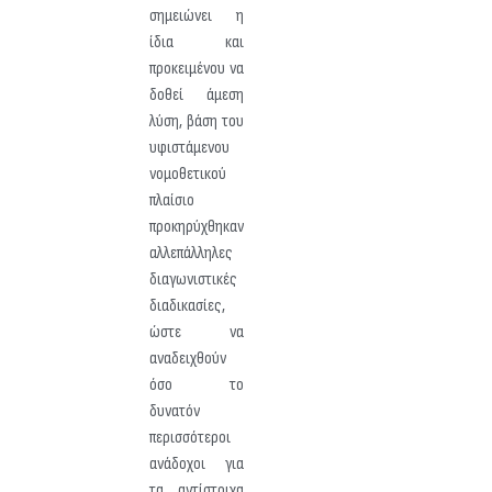
σημειώνει η
ίδια και
προκειμένου να
δοθεί άμεση
λύση, βάση του
υφιστάμενου
νομοθετικού
πλαίσιο
προκηρύχθηκαν
αλλεπάλληλες
διαγωνιστικές
διαδικασίες,
ώστε να
αναδειχθούν
όσο το
δυνατόν
περισσότεροι
ανάδοχοι για
τα αντίστοιχα