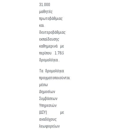
31.000
μαθητές
πρωτοβάθμιας
και
δευτεροβάθμιας
εκπαίδευσης
καθημερινά με
περίπου 1.785
δρομολόγια .
Τα δρομολόγια
πραγματοποιούνται
μέσω
Δημοσίων
Συμβάσεων
Υπηρεσιών
(ΔΣΥ) με
αναδόχους
λεωφορείων