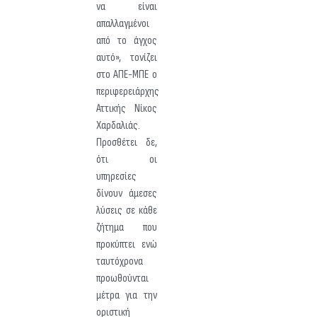
να είναι
απαλλαγμένοι
από το άγχος
αυτό», τονίζει
στο ΑΠΕ-ΜΠΕ ο
περιφερειάρχης
Αττικής Νίκος
Χαρδαλιάς.
Προσθέτει δε,
ότι οι
υπηρεσίες
δίνουν άμεσες
λύσεις σε κάθε
ζήτημα που
προκύπτει ενώ
ταυτόχρονα
προωθούνται
μέτρα για την
οριστική