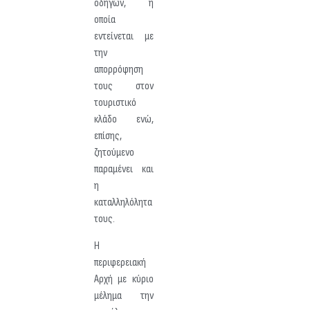
οδηγών, η
οποία
εντείνεται με
την
απορρόφηση
τους στον
τουριστικό
κλάδο ενώ,
επίσης,
ζητούμενο
παραμένει και
η
καταλληλόλητα
τους.
Η
περιφερειακή
Αρχή με κύριο
μέλημα την