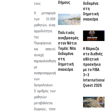
δήμους
δεδομένα
τους.
στη
Η μεταφορά
δημοτική
σκακιέρα
των 35.000
μαθητών, είναι
αρμοδιότητα
Πολιτικός
της
αναβρασμός
στον Νότιο
Περιφέρειας
Τομέα: Νέα
Η Βάρκιζα
και απαιτεί
δεδομένα
στο διεθνές
συνεχή
στη
αθλητικό
παρακολούθηση
δημοτική
προσκήνιο
με
σκακιέρα
με το FIBA
αναπροσαρμογή
3×3
των
International
Quest 2026
δρομολογίων.
Ο αριθμός των
μαθητών
μεταβάλλεται
διαρκώς, τόσο