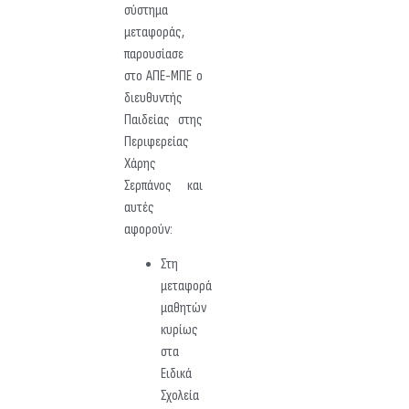
σύστημα
μεταφοράς,
παρουσίασε
στο ΑΠΕ-ΜΠΕ ο
διευθυντής
Παιδείας στης
Περιφερείας
Χάρης
Σερπάνος και
αυτές
αφορούν:
Στη
μεταφορά
μαθητών
κυρίως
στα
Ειδικά
Σχολεία