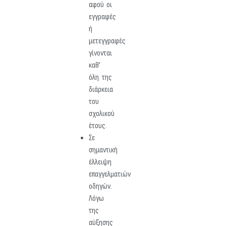
αφού οι
εγγραφές
ή
μετεγγραφές
γίνονται
καθ’
όλη της
διάρκεια
του
σχολικού
έτους.
Σε
σημαντική
έλλειψη
επαγγελματιών
οδηγών.
Λόγω
της
αύξησης