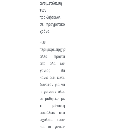
αντιμετώπιση
των
προκλήσεων,
σε πραγματικό
χρόνο.
«Ως
περιφερειάρχης
αλλά πρώτα
από όλα ως
γονιός θα
κάνω ό,τι είναι
δυνατόν για να
πηγαίνουν όλοι
οι μαθητές με
τη μέγιστη
ασφάλεια στα
σχολεία τους
και οι γονείς