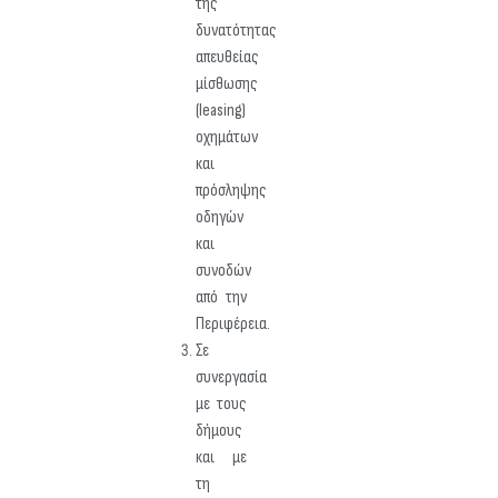
της
δυνατότητας
απευθείας
μίσθωσης
(leasing)
οχημάτων
και
πρόσληψης
οδηγών
και
συνοδών
από την
Περιφέρεια.
Σε
συνεργασία
με τους
δήμους
και με
τη