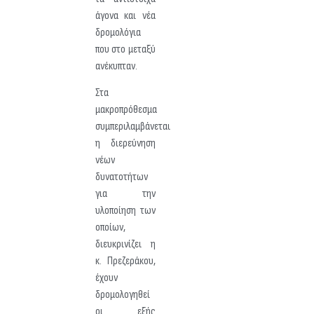
άγονα και νέα
δρομολόγια
που στο μεταξύ
ανέκυπταν.
Στα
μακροπρόθεσμα
συμπεριλαμβάνεται
η διερεύνηση
νέων
δυνατοτήτων
για την
υλοποίηση των
οποίων,
διευκρινίζει η
κ. Πρεζεράκου,
έχουν
δρομολογηθεί
οι εξής