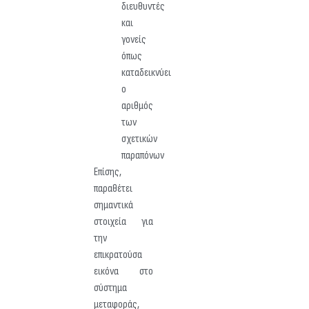
διευθυντές
και
γονείς
όπως
καταδεικνύει
ο
αριθμός
των
σχετικών
παραπόνων
Επίσης,
παραθέτει
σημαντικά
στοιχεία για
την
επικρατούσα
εικόνα στο
σύστημα
μεταφοράς,