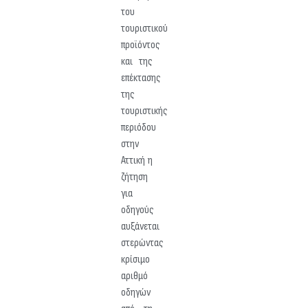
του
τουριστικού
προϊόντος
και της
επέκτασης
της
τουριστικής
περιόδου
στην
Αττική η
ζήτηση
για
οδηγούς
αυξάνεται
στερώντας
κρίσιμο
αριθμό
οδηγών