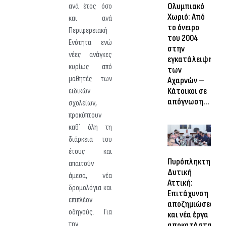
Ολυμπιακό
ανά έτος όσο
Χωριό: Από
και ανά
το όνειρο
Περιφερειακή
του 2004
Ενότητα ενώ
στην
νέες ανάγκες
εγκατάλειψη
κυρίως από
των
μαθητές των
Αχαρνών –
Κάτοικοι σε
ειδικών
απόγνωση…
σχολείων,
προκύπτουν
καθ΄ όλη τη
διάρκεια του
έτους και
Πυρόπληκτη
απαιτούν
Δυτική
άμεσα, νέα
Αττική:
δρομολόγια και
Επιτάχυνση
επιπλέον
αποζημιώσεων
οδηγούς. Για
και νέα έργα
την
αποκατάστασης