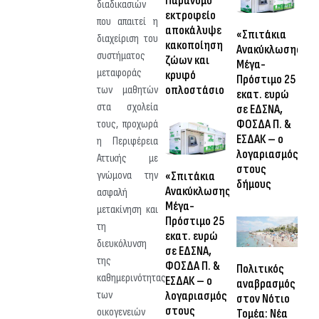
Παράνομο
διαδικασιών
εκτροφείο
που απαιτεί η
αποκάλυψε
«Σπιτάκια
διαχείριση του
κακοποίηση
Ανακύκλωσης»:
συστήματος
ζώων και
Μέγα-
μεταφοράς
κρυφό
Πρόστιμο 25
οπλοστάσιο
των μαθητών
εκατ. ευρώ
στα σχολεία
σε ΕΔΣΝΑ,
ΦΟΣΔΑ Π. &
τους, προχωρά
ΕΣΔΑΚ – ο
η Περιφέρεια
λογαριασμός
Αττικής με
στους
«Σπιτάκια
γνώμονα την
δήμους
Ανακύκλωσης»:
ασφαλή
Μέγα-
μετακίνηση και
Πρόστιμο 25
τη
εκατ. ευρώ
διευκόλυνση
σε ΕΔΣΝΑ,
της
ΦΟΣΔΑ Π. &
Πολιτικός
καθημερινότητας
ΕΣΔΑΚ – ο
αναβρασμός
λογαριασμός
των
στον Νότιο
στους
οικογενειών
Τομέα: Νέα