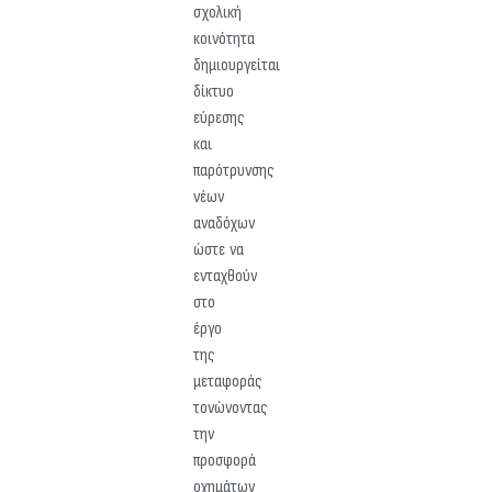
σχολική
κοινότητα
δημιουργείται
δίκτυο
εύρεσης
και
παρότρυνσης
νέων
αναδόχων
ώστε να
ενταχθούν
στο
έργο
της
μεταφοράς
τονώνοντας
την
προσφορά
οχημάτων