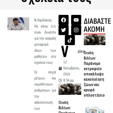
ΔΙΑΒΑΣΤΕ
Ν.Χαρδαλιάς:
Θα κάνω ό,τι
ΑΚΟΜΗ
είναι δυνατόν
για την ασφαλή
μεταφορά
όλων των
alex
Οινόη
μαθητών στα
Βιλίων:
12
σχολεία τους
Παράνομο
Οκτωβρίου,
εκτροφείο
Σε σειρά
αποκάλυψε
2024
μέτρων και
κακοποίηση
8:34 μμ
ζώων και
νομοθετικών
κρυφό
ρυθμίσεων για
οπλοστάσιο
την
Οινόη
απλούστευση
Βιλίων:
των