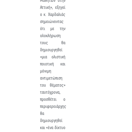
Μαθητών στην
Αττική», εξηγεί
ο κ. Χαρδαλιάς
σημειώνοντας
ότι με την
ολοκλήρωση
τους θα
δημιουργηθεί
«μια ολιστική
ποιοτική και
μόνιμη
αντιμετώπιση
του θέματος»
ταυτόχρονα,
προσθέτει ο
περιφερειάρχης
θα
δημιουργηθεί
και «ένα δίκτυο