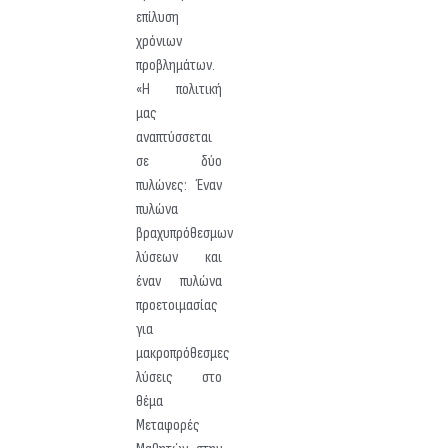
επίλυση
χρόνιων
προβλημάτων.
«Η πολιτική
μας
αναπτύσσεται
σε δύο
πυλώνες: Έναν
πυλώνα
βραχυπρόθεσμων
λύσεων και
έναν πυλώνα
προετοιμασίας
για
μακροπρόθεσμες
λύσεις στο
θέμα
Μεταφορές