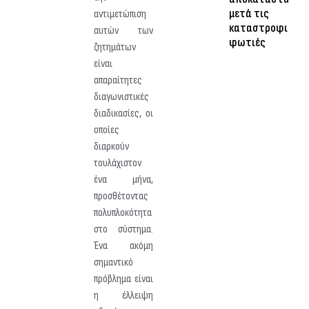
μετά τις
αντιμετώπιση
καταστροφικές
αυτών των
φωτιές
ζητημάτων
είναι
απαραίτητες
διαγωνιστικές
διαδικασίες, οι
οποίες
διαρκούν
τουλάχιστον
ένα μήνα,
προσθέτοντας
πολυπλοκότητα
στο σύστημα.
Ένα ακόμη
σημαντικό
πρόβλημα είναι
η έλλειψη