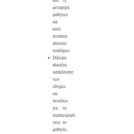
από τη
μεταφορά
μαθητών
και
κατά
συνέπεια
απουσία
αναδόχων.
Έλλειψη
πλαισίου
εκπαίδευσης
των
οδηγών
και
συνοδών
για τη
συμπεριφορά
τους σε
μαθητές,