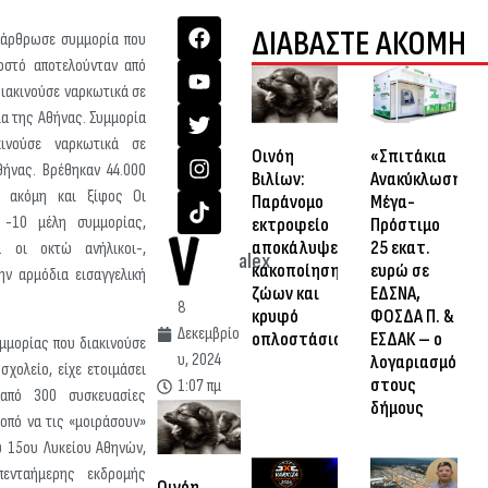
ΔΙΑΒΑΣΤΕ ΑΚΟΜΗ
ξάρθρωσε συμμορία που
οστό αποτελούνταν από
διακινούσε ναρκωτικά σε
α της Αθήνας. Συμμορία
κινούσε ναρκωτικά σε
Οινόη
«Σπιτάκια
θήνας. Βρέθηκαν 44.000
Βιλίων:
Ανακύκλωσης»:
, ακόμη και ξίφος Οι
Παράνομο
Μέγα-
 -10 μέλη συμμορίας,
εκτροφείο
Πρόστιμο
αποκάλυψε
25 εκατ.
 οι οκτώ ανήλικοι-,
alex
κακοποίηση
ευρώ σε
ην αρμόδια εισαγγελική
ζώων και
ΕΔΣΝΑ,
8
κρυφό
ΦΟΣΔΑ Π. &
Δεκεμβρίο
οπλοστάσιο
ΕΣΔΑΚ – ο
μμορίας που διακινούσε
υ, 2024
λογαριασμός
σχολείο, είχε ετοιμάσει
στους
1:07 πμ
 από 300 συσκευασίες
δήμους
οπό να τις «μοιράσουν»
υ 15ου Λυκείου Αθηνών,
πενταήμερης εκδρομής
Οινόη