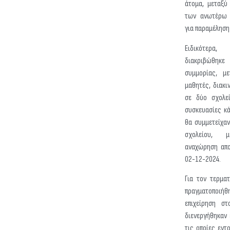
άτομα, μεταξύ
των ανωτέρω 
για παραμέληση
Ειδικότερα
διακριβώθηκ
συμμορίας, μ
μαθητές, διακι
σε δύο σχολεί
συσκευασίες κ
θα συμμετείχα
σχολείου, μ
αναχώρηση απο
02-12-2024.
Για τον τερμα
πραγματοπο
επιχείρηση στ
διενεργήθηκαν 
τις οποίες εντ