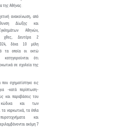
α της Αθήνας.
ετική ανακοίνωση, από
ύθυνση Δίωξης και
Εγκλημάτων Αθηνών,
ν χθες, Δευτέρα 2
2024, δέκα 10 μέλη
πό τα οποία οι οκτώ
υ κατηγορούνται ότι
ρκωτικά σε σχολεία της
α που σχηματίστηκε εις
ια -κατά περίπτωση-
ώς και παραβάσεις του
ύ κώδικα και των
 τα ναρκωτικά, τα όπλα
ροτεχνήματα και
εριλαμβάνονται ακόμη 7