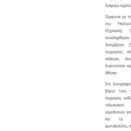
διάφορα σχολεί
Σύμφωνα με σχ
την Υποδιε
Εξιχνίασης 
συνελήφθησα
Δεκεμβρίου 
συμμορίας, α
ανήλικοι, πο
διακινούσαν να
Αθήνας.
Στη δικογραφί
βάρος τους γ
συμμορία, καθ
τελωνιακο
νομοθεσιών για
και τα πυ
φωτοβολίδες, π