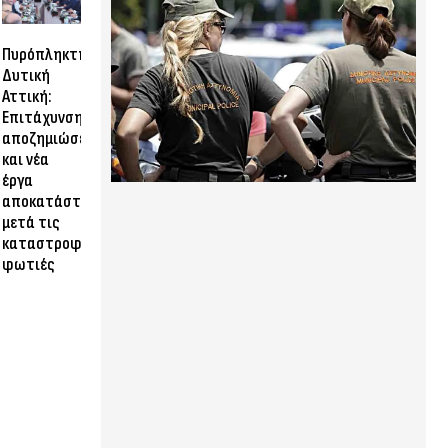
Πυρόπληκτη
Δυτική
Αττική:
Επιτάχυνση
αποζημιώσεων
και νέα
έργα
αποκατάστασης
μετά τις
καταστροφικές
φωτιές