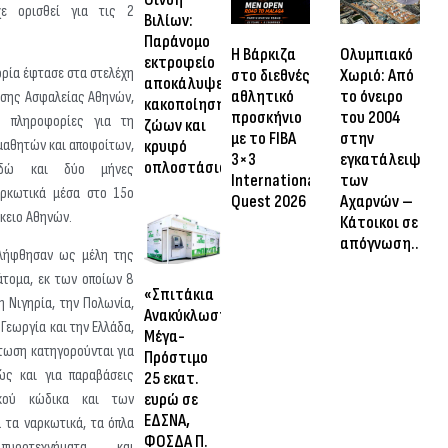
χε ορισθεί για τις 2
Βιλίων:
Παράνομο
Η Βάρκιζα
Ολυμπιακό
εκτροφείο
ρία έφτασε στα στελέχη
στο διεθνές
Χωριό: Από
αποκάλυψε
αθλητικό
το όνειρο
νσης Ασφαλείας Αθηνών,
κακοποίηση
προσκήνιο
του 2004
ς πληροφορίες για τη
ζώων και
με το FIBA
στην
μαθητών και αποφοίτων,
κρυφό
3×3
εγκατάλειψη
οπλοστάσιο
εδώ και δύο μήνες
International
των
αρκωτικά μέσα στο 15ο
Quest 2026
Αχαρνών –
ύκειο Αθηνών.
Κάτοικοι σε
απόγνωση…
ελήφθησαν ως μέλη της
άτομα, εκ των οποίων 8
«Σπιτάκια
τη Νιγηρία, την Πολωνία,
Ανακύκλωσης»:
 Γεωργία και την Ελλάδα,
Μέγα-
τωση κατηγορούνται για
Πρόστιμο
ώς και για παραβάσεις
25 εκατ.
ευρώ σε
ακού κώδικα και των
ΕΔΣΝΑ,
 τα ναρκωτικά, τα όπλα
ΦΟΣΔΑ Π.
ροτεχνήματα και