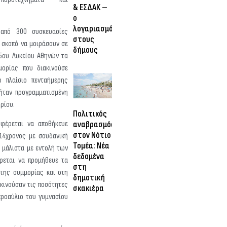
& ΕΣΔΑΚ –
ο
λογαριασμός
 από 300 συσκευασίες
στους
 σκοπό να μοιράσουν σε
δήμους
5ου Λυκείου Αθηνών τα
ορίας που διακινούσε
ο πλαίσιο πενταήμερης
ήταν προγραμματισμένη
βρίου.
Πολιτικός
αναβρασμός
φέρεται να αποθήκευε
στον Νότιο
 14χρονος με σουδανική
Τομέα: Νέα
 μάλιστα με εντολή των
δεδομένα
ρεται να προμήθευε τα
στη
 της συμμορίας και στη
δημοτική
ακινούσαν τις ποσότητες
σκακιέρα
προαύλιο του γυμνασίου
.