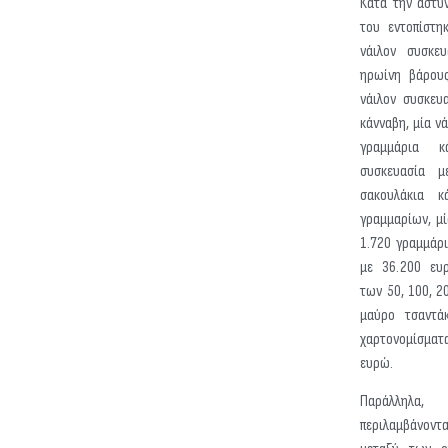
Κατά την αστυν
του εντοπίστη
νάιλον συσκευ
ηρωίνη βάρους
νάιλον συσκευ
κάνναβη, μία ν
γραμμάρια κ
συσκευασία 
σακουλάκια 
γραμμαρίων, μί
1.720 γραμμάρι
με 36.200 ευ
των 50, 100, 2
μαύρο τσαντά
χαρτονομίσματ
ευρώ.
Παράλληλα
περιλαμβάνοντ