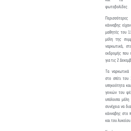
φωτοβολίδες.
Περισσότερες
κάνναβης είχαν
μαθητές του 1
μέλη της συμμ
ναρκωτικά, στ
εκδρομής που 
για τις 2 Δεκεμ
Τα ναρκωτικά 
στο σπίτι του
υπηκοότητα και
γονιών του φέ
υπόλοιπα μέλη
συνέχεια να δι
κάνναβης στο 
και του λυκείου