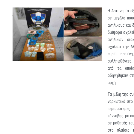
Η Αστυνομία ε
σε μεγάλο ποσ
ανηλίκους και 
διάφορα σχολεί
ανηλίκων δια
σχολεία της Α
ευρώ, ηρωίνη
συλληφθέντες,
από τα οποία
οδηγήθηκαν στ
αρχή…
Τα μέλη της συ
ναρκωτικά στο 
περισσότερες
κάνναβης με σκ
σε μαθητές το
στο πλαίσιο 