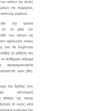
 των οποίων και γονείς
μελών της συμμορίας,
 εποπτείας ανηλίκου.
, από την έρευνα
ε ότι τα μέλη της
εταξύ των οποίων και
νούν ναρκωτικές ουσίες
α, ενώ θα διοχέτευαν
άνναβης σε μαθητές που
ν σε πενθήμερη εκδρομή
ε προγραμματισμένη
γευματινές ώρες χθες,
τισμό της δράσης τους
ιήθηκε αστυνομική
ο πλαίσιο της οποίας
έρευνες σε οικίες, κατά
οπίστηκαν ευρήματα που