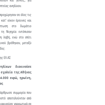
οίων και γονείς, για
πτείας ανηλίκου.
 προχώρησαν σε όλες τις
 κατ’ οίκον έρευνες και
πτωση στο δωμάτιο
τη Νιγηρία εντόπισαν
νη λαβή, ενώ στο σπίτι
νού βρέθηκαν, μεταξύ
δες.
ης ΕΛ.ΑΣ
ηλίκων διακινούσε
 σχολεία της Αθήνας
4.000 ευρώ, ηρωίνη,
ος
ξάρθρωσε συμμορία που
οστό αποτελούνταν από
διακινούσε ναρκωτικά σε