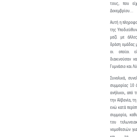
τους, που εί
Δεκεμβρίου….
Αυτή η πληροφο
της Υποδιεύθυ
μαζί με άλλε
δράση ομάδας 
οι οποίοι 
διακινούσαν ν
Γυμνάσιο και Λ
Συνολικά, συν
συμμορίας 10 
ανήλικοι, από 
την Αλβανία, τη
ενώ κατά περίπ
συμμορία, καθ
του τελωνει
νομοθεσιών για
και τα πυ