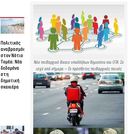
Πολιτικός
αναβρασμός
στον Νότιο
Τομέα: Νέα
Νέο πειθαρχικό δίκαιο υπαλλήλων δημοσίου και ΟΤΑ: Σε
δεδομένα
ισχύ από σήμερα – Οι πρόσθετες πειθαρχικές ποινές
στη
δημοτική
σκακιέρα