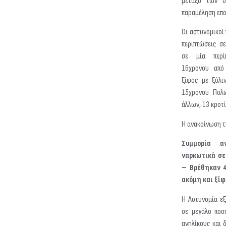
μεταξύ των οπ
παραμέληση επο
Οι αστυνομικοί
περιπτώσεις σε
σε μία περί
16χρονου από 
ξίφος με ξύλι
15χρονου Πολω
άλλων, 13 κροτί
Η ανακοίνωση τ
Συμμορία αν
ναρκωτικά σε
– Βρέθηκαν 4
ακόμη και ξίφ
Η Αστυνομία ε
σε μεγάλο ποσ
ανηλίκους και 