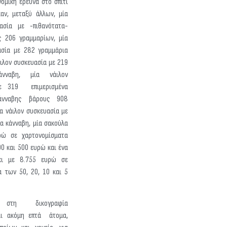
ομική έρευνα στο σπίτι
καν, μεταξύ άλλων, μία
ασία με -πιθανότατα-
 206 γραμμαρίων, μία
ασία με 282 γραμμάρια
άιλον συσκευασία με 219
άνναβη, μία νάιλον
με 319 επιμερισμένα
κάνναβης βάρους 908
α νάιλον συσκευασία με
α κάνναβη, μία σακούλα
ρώ σε χαρτονομίσματα
00 και 500 ευρώ και ένα
κι με 8.755 ευρώ σε
α των 50, 20, 10 και 5
, στη δικογραφία
αι ακόμη επτά άτομα,