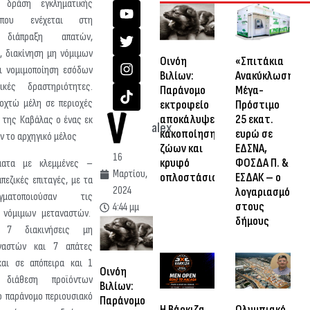
 δράση εγκληματικής
που ενέχεται στη
 διάπραξη απατών,
, διακίνηση μη νόμιμων
Οινόη
«Σπιτάκια
ι νομιμοποίηση εσόδων
Βιλίων:
Ανακύκλωσης»:
ικές δραστηριότητες.
Παράνομο
Μέγα-
οχτώ μέλη σε περιοχές
εκτροφείο
Πρόστιμο
αποκάλυψε
25 εκατ.
ι της Καβάλας ο ένας εκ
alex
κακοποίηση
ευρώ σε
ν το αρχηγικό μέλος
ζώων και
ΕΔΣΝΑ,
16
κρυφό
ΦΟΣΔΑ Π. &
ματα με κλεμμένες –
Μαρτίου,
οπλοστάσιο
ΕΣΔΑΚ – ο
πεζικές επιταγές, με τα
2024
λογαριασμός
ματοποιούσαν τις
στους
4:44 μμ
 νόμιμων μεταναστών.
δήμους
αν 7 διακινήσεις μη
ναστών και 7 απάτες
και σε απόπειρα και 1
Οινόη
διάθεση προϊόντων
Βιλίων:
ο παράνομο περιουσιακό
Παράνομο
Η Βάρκιζα
Ολυμπιακό