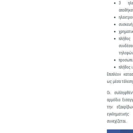
3 ηλεκ
αποθήκε
ηλεκτρο
συσκευή
χρηματι
πλήθος
συνδέ
τηλεφώ
προσωπι
πλήθος 
Επιπλέον κατα
ως μέσα τέλεση
Οι συλληφθέν
αρμόδιο Εισαγγ
την εξακρίβ
εγκληματικ
συνεχίζεται.