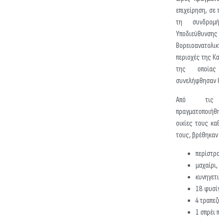
επιχείρηση, σε
τη συνδρομ
Υποδιεύθυ
Βορειοανατολ
περιοχές της Κ
της οποίας
συνελήφθησαν 
Από τις
πραγματοποιήθ
οικίες τους κα
τους, βρέθηκαν
περίστρ
μαχαίρι,
κυνηγετι
18 φυσίγ
4 τραπεζ
1 σπρέι 