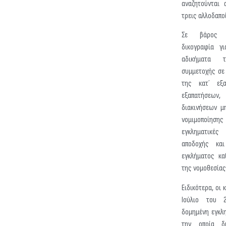
αναζητούνται 
τρεις αλλοδαποί
Σε βάρος τ
δικογραφία γ
αδικήματα 
συμμετοχής σε
της κατ΄ εξα
εξαπατήσεω
διακινήσεων μ
νομιμοποί
εγκληματικέ
αποδοχής και
εγκλήματος κα
της νομοθεσίας
Ειδικότερα, οι
Ιούλιο του 2
δομημένη εγκλ
την οποία δ