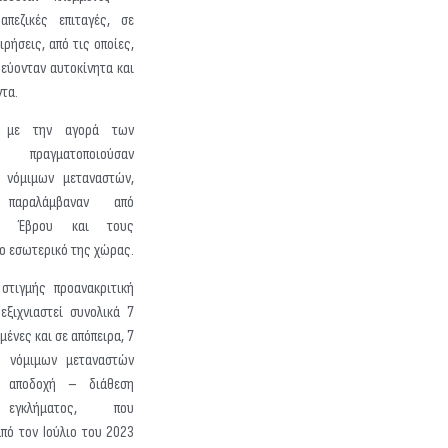
απεζικές επιταγές, σε
ιρήσεις, από τις οποίες,
εύονταν αυτοκίνητα και
ντα.
α με την αγορά των
πραγματοποιούσαν
 νόμιμων μεταναστών,
ς παραλάμβαναν από
ου Έβρου και τους
ο εσωτερικό της χώρας.
στιγμής προανακριτική
εξιχνιαστεί συνολικά 7
μένες και σε απόπειρα, 7
η νόμιμων μεταναστών
 αποδοχή – διάθεση
 εγκλήματος, που
πό τον Ιούλιο του 2023