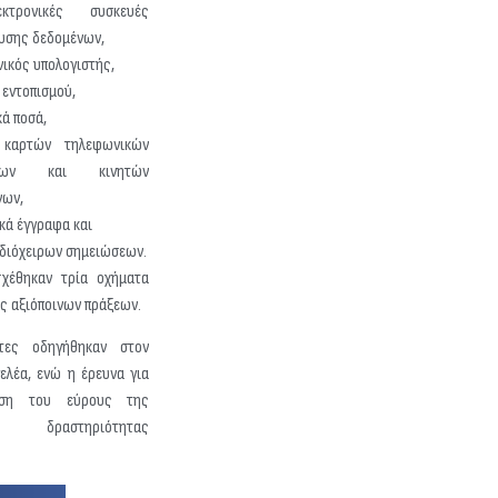
τρονικές συσκευές
υσης δεδομένων,
νικός υπολογιστής,
 εντοπισμού,
κά ποσά,
 καρτών τηλεφωνικών
σεων και κινητών
νων,
κά έγγραφα και
ιδιόχειρων σημειώσεων.
σχέθηκαν τρία οχήματα
ς αξιόποινων πράξεων.
τες οδηγήθηκαν στον
ελέα, ενώ η έρευνα για
ωση του εύρους της
ής δραστηριότητας