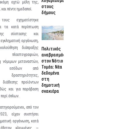
λογαριασμός
ακόμη οχτώ μέλη της,
στους
 και πέντε ημεδαποί.
δήμους
ους σχηματίστηκε
ια τα κατά περίπτωση
της σύστασης και
 εγκληματική οργάνωση,
κολούθηση διάπραξης
Πολιτικός
αναβρασμός
ν, πλαστογραφιών,
στον Νότιο
η νόμιμων μεταναστών,
Τομέα: Νέα
ησης εσόδων από
δεδομένα
ς δραστηριότητες,
στη
 διάθεσης προϊόντων
δημοτική
θώς και για παράβαση
σκακιέρα
 περί όπλων.
 κατηγορούμενοι, από τον
023, είχαν συστήσει
ηματική οργάνωση, κατά
ιέθεταν κλεμμένες –