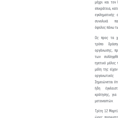
μέχρι και τον
επικράτεια, κατ
εγκληματικής 
συνολικά πα
όφελος πάνω τ
Ως προς τα χα
τρόπο δράση
οργάνωσης, πρ
των συλληφθ
ηγετικό μέλος
μέλη της είχαν
οργανωτικ
Σημειώνεται ότι
ήδη έγκλεισ
κράτησης, για
μεταναστών.
Τρίτη 12 Μαρτί
ώρες πραγματο