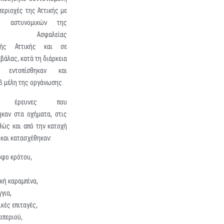
 περιοχές της Αττικής με
ή αστυνομικών της
νσης Ασφαλείας
ικής Αττικής και σε
αβάλας, κατά τη διάρκεια
 εντοπίσθηκαν και
8 μέλη της οργάνωσης.
 έρευνες που
ηκαν στα οχήματα, στις
θώς και από την κατοχή
 και κατασχέθηκαν:
οφο κρότου,
κή καραμπίνα,
για,
ικές επιταγές,
πιπεριού,