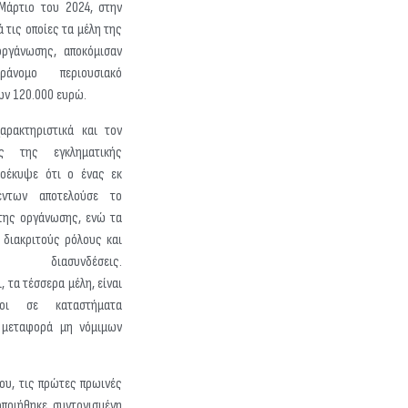
 Μάρτιο του 2024, στην
ά τις οποίες τα μέλη της
οργάνωσης, αποκόμισαν
ράνομο περιουσιακό
ων 120.000 ευρώ.
ρακτηριστικά και τον
ς της εγκληματικής
οέκυψε ότι ο ένας εκ
έντων αποτελούσε το
 της οργάνωσης, ενώ τα
 διακριτούς ρόλους και
ές διασυνδέσεις.
, τα τέσσερα μέλη, είναι
τοι σε καταστήματα
 μεταφορά μη νόμιμων
ου, τις πρώτες πρωινές
ποιήθηκε συντονισμένη