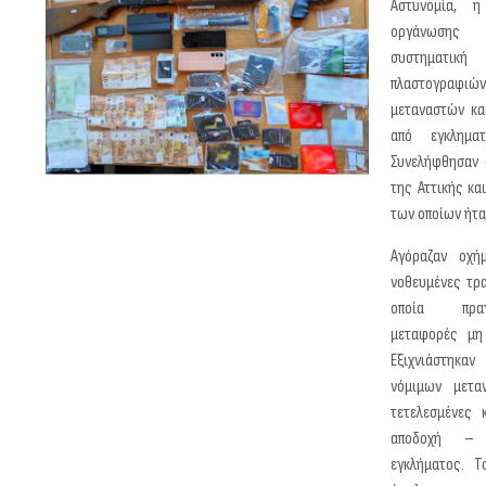
Αστυνομία, η
οργάνωσης 
συστηματική
πλαστογραφιών
μεταναστών κα
από εγκληματ
Συνελήφθησαν 
της Αττικής κα
των οποίων ήτα
Αγόραζαν οχή
νοθευμένες τρα
οποία πραγ
μεταφορές μη
Εξιχνιάστηκ
νόμιμων μετα
τετελεσμένες 
αποδοχή – 
εγκλήματος. Τ