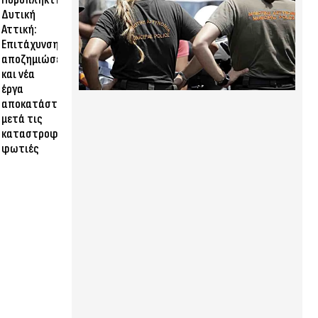
Δυτική
Αττική:
Επιτάχυνση
αποζημιώσεων
και νέα
έργα
αποκατάστασης
μετά τις
καταστροφικές
φωτιές