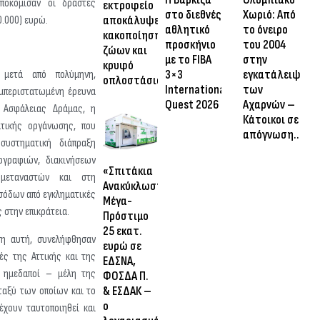
ποκόμισαν οι δράστες
εκτροφείο
στο διεθνές
Χωριό: Από
αποκάλυψε
0.000) ευρώ.
αθλητικό
το όνειρο
κακοποίηση
προσκήνιο
του 2004
ζώων και
με το FIBA
στην
κρυφό
3×3
εγκατάλειψη
, μετά από πολύμηνη,
οπλοστάσιο
International
των
εμπεριστατωμένη έρευνα
Quest 2026
Αχαρνών –
 Ασφάλειας Δράμας, η
Κάτοικοι σε
τικής οργάνωσης, που
απόγνωση…
συστηματική διάπραξη
ογραφιών, διακινήσεων
«Σπιτάκια
μεταναστών και στη
Ανακύκλωσης»:
σόδων από εγκληματικές
Μέγα-
 στην επικράτεια.
Πρόστιμο
25 εκατ.
ση αυτή, συνελήφθησαν
ευρώ σε
ές της Αττικής και της
ΕΔΣΝΑ,
 ημεδαποί – μέλη της
ΦΟΣΔΑ Π.
& ΕΣΔΑΚ –
ταξύ των οποίων και το
ο
έχουν ταυτοποιηθεί και