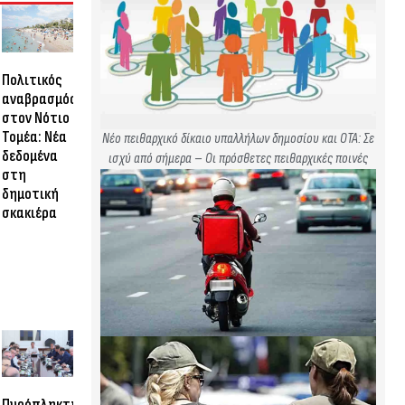
Πολιτικός
αναβρασμός
στον Νότιο
Τομέα: Νέα
Νέο πειθαρχικό δίκαιο υπαλλήλων δημοσίου και ΟΤΑ: Σε
δεδομένα
ισχύ από σήμερα – Οι πρόσθετες πειθαρχικές ποινές
στη
δημοτική
σκακιέρα
Πυρόπληκτη