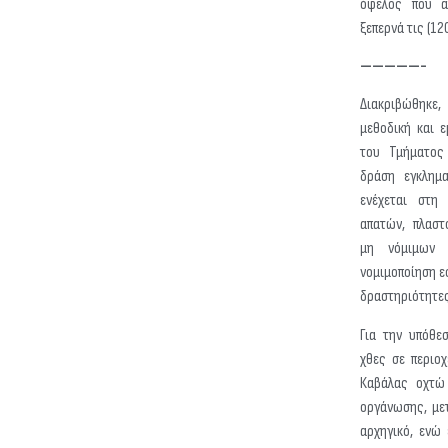
όφελος που α
ξεπερνά τις (12
—————-
Διακριβώθηκε
μεθοδική και 
του Τμήματος
δράση εγκλημα
ενέχεται στη 
απατών, πλαστ
μη νόμιμων 
νομιμοποίηση ε
δραστηριότητες
Για την υπόθε
χθες σε περιοχ
Καβάλας οχτώ
οργάνωσης, με
αρχηγικό, ενώ 