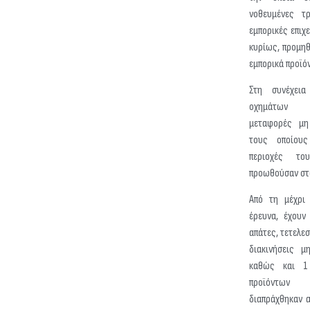
νοθευμένες τρ
εμπορικές επιχε
κυρίως, προμηθ
εμπορικά προϊό
Στη συνέχει
οχημάτων 
μεταφορές μη
τους οποίου
περιοχές τ
προωθούσαν στ
Από τη μέχρι 
έρευνα, έχουν 
απάτες, τετελεσ
διακινήσεις μ
καθώς και 1
προϊόντων
διαπράχθηκαν α